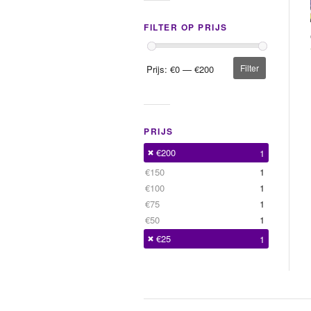
FILTER OP PRIJS
Filter
Prijs:
€0
—
€200
PRIJS
€200
1
€150
1
€100
1
€75
1
€50
1
€25
1