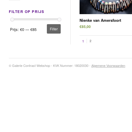
FILTER OP PRIJS
Nienke van Amersfoort
€85,00
Filter
Prijs:
€0
—
€85
1
2
©
Galerie Contrast Webshop - KVK Nummer: 18020030 -
Algemene Voorwaarden
NIEUWSBRIEF
BEZOEK ONS
Aanmelden
Adres
Openingstijden
Contrast op Facebook
Contrast op Twitter