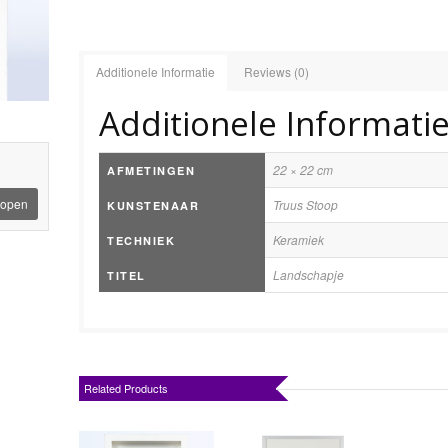
Additionele Informatie
Reviews (0)
Additionele Informati
22 × 22 cm
AFMETINGEN
open
Truus Stoop
KUNSTENAAR
Keramiek
TECHNIEK
Landschapje
TITEL
Related Products