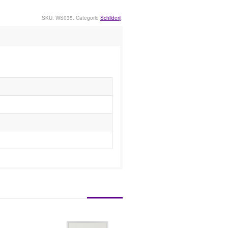
SKU: WS035.
Categorie
Schilderij
.
e