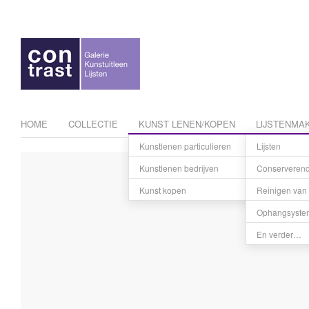
HOME
COLLECTIE
KUNST LENEN/KOPEN
LIJSTENMAK
Kunstlenen particulieren
Lijsten
Tarieven
Kunstlenen bedrijven
Conserverend 
Kunst res
Kunst kopen
Reinigen van 
Betaling e
Ophangsyste
En verder…