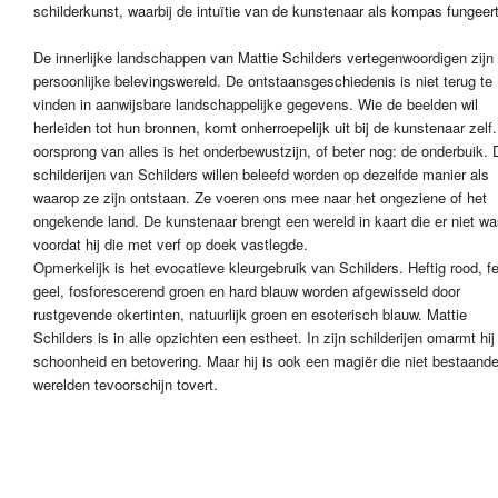
schilderkunst, waarbij de intuïtie van de kunstenaar als kompas fungeert
De innerlijke landschappen van Mattie Schilders vertegenwoordigen zijn
persoonlijke belevingswereld. De ontstaansgeschiedenis is niet terug te
vinden in aanwijsbare landschappelijke gegevens. Wie de beelden wil
herleiden tot hun bronnen, komt onherroepelijk uit bij de kunstenaar zelf
oorsprong van alles is het onderbewustzijn, of beter nog: de onderbuik. 
schilderijen van Schilders willen beleefd worden op dezelfde manier als
waarop ze zijn ontstaan. Ze voeren ons mee naar het ongeziene of het
ongekende land. De kunstenaar brengt een wereld in kaart die er niet w
voordat hij die met verf op doek vastlegde.
Opmerkelijk is het evocatieve kleurgebruik van Schilders. Heftig rood, fe
geel, fosforescerend groen en hard blauw worden afgewisseld door
rustgevende okertinten, natuurlijk groen en esoterisch blauw. Mattie
Schilders is in alle opzichten een estheet. In zijn schilderijen omarmt hij
schoonheid en betovering. Maar hij is ook een magiër die niet bestaand
werelden tevoorschijn tovert.