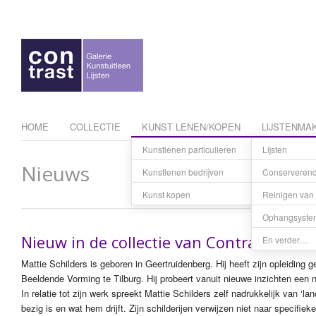
HOME
COLLECTIE
KUNST LENEN/KOPEN
LIJSTENMAK
Kunstlenen particulieren
Lijsten
Tarieven
Nieuws
Kunstlenen bedrijven
Conserverend 
Kunst res
Kunst kopen
Reinigen van 
Betaling e
Ophangsyste
Nieuw in de collectie van Contrast – schi
En verder…
Mattie Schilders is geboren in Geertruidenberg. Hij heeft zijn opleidi
Beeldende Vorming te Tilburg. Hij probeert vanuit nieuwe inzichten een
In relatie tot zijn werk spreekt Mattie Schilders zelf nadrukkelijk van ‘
bezig is en wat hem drijft. Zijn schilderijen verwijzen niet naar specifi