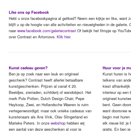
Like ons op Facebook
Hebt u onze facebookpagina al geliked? Neem een kijkje en like, want z
blijft u op de hoogte van alle activiteiten en nieuwigheden in de galerie. 
naar
www.facebook.com/galeriecontrast
Of bekijk het filmpje op YouTub
over Contrast en Artomove.
Klik hier.
Kunst cadeau geven?
Huur voor je m
Ben je op zoek naar een leuk en origineel
Kunst huren is h
geschenk? Contrast heeft allerlei betaalbare
telkens van ande
kunstgeschenken. Prijzen al vanaf € 20.
kiest afhankelij
Beeldjes, sierraden, schilderij of wandobject. Het
interieur op ee
merk Pols Potten, Dutch Design Chair, Pepe
origineel kunstwe
Heykoop, Zwei, en Hollandsche Waeren is ruim
bent. Geen doors
vertegenwoordigd; maar ook unieke cadeaus van
want doorsnee w
kunstenaars als Ans Vink, Olav Slingerland en
begin met huren
Marieke Peters. In onze
webshop
hebben wij
elk nieuw lid: j
een aantal van deze geschenken al voor je
gratis. En ben je