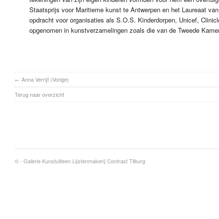
Staatsprijs voor Maritieme kunst te Antwerpen en het Laureaat va
opdracht voor organisaties als S.O.S. Kinderdorpen, Unicef, Clinic
opgenomen in kunstverzamelingen zoals die van de Tweede Kamer 
←
Anna Verrijt
(Vorige)
Terug naar overzicht
© -
Galerie Kunstuitleen Lijstenmakerij Contrast Tilburg