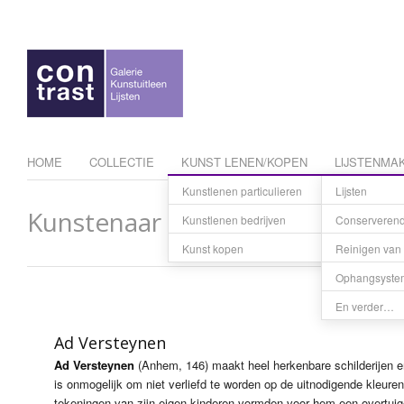
HOME
COLLECTIE
KUNST LENEN/KOPEN
LIJSTENMAK
Kunstlenen particulieren
Lijsten
Tarieven
Kunstenaar
Kunstlenen bedrijven
Conserverend 
Kunst res
Kunst kopen
Reinigen van 
Betaling e
Ophangsyste
En verder…
Ad Versteynen
Ad Versteynen
(Anhem, 146) maakt heel herkenbare schilderijen e
is onmogelijk om niet verliefd te worden op de uitnodigende kleur
tekeningen van zijn eigen kinderen vormden voor hem een overtuige