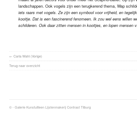
landschappen. Ook vogels zijn een terugkerend thema, Wap schilde
iets raars met vogels. Ze zijn een symbool voor vrijheid, en tegelijk
kooitje. Dat is een fascinerend fenomeen. Ik zou wel eens willen 
schilderen. Ook daar zitten mensen in kooitjes, en lopen mensen vri
←
Carla Wahl
(Vorige)
Terug naar overzicht
© -
Galerie Kunstuitleen Lijstenmakerij Contrast Tilburg