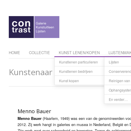
HOME
COLLECTIE
KUNST LENEN/KOPEN
LIJSTENMAK
Kunstlenen particulieren
Lijsten
Tarieven
Kunstenaar
Kunstlenen bedrijven
Conserverend 
Kunst res
Kunst kopen
Reinigen van 
Betaling e
Ophangsyste
En verder…
Menno Bauer
Menno Bauer
(Haarlem, 1949) was een van de genomineerden voor 
2012. Zij werk hangt in galeries en musea in Nederland, België en 
Zijn werk gaat over schoonheid en beweging. Tegen de achtergrond