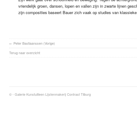
vriendelijk groen, dansen, lopen en vallen zijn in zwarte lijnen ges
zijn composities baseert Bauer zich vaak op studies van klassiek
←
Peter Bastiaanssen
(Vorige)
Terug naar overzicht
© -
Galerie Kunstuitleen Lijstenmakerij Contrast Tilburg